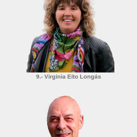
9.- Virginia Eíto Longás